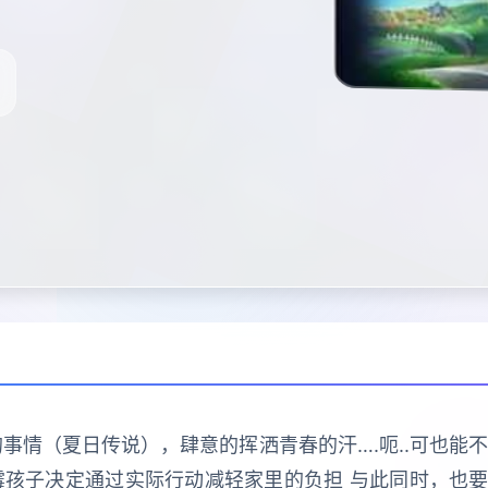
事情（夏日传说），肆意的挥洒青春的汗….呃..可也能
霉孩子决定通过实际行动减轻家里的负担 与此同时，也