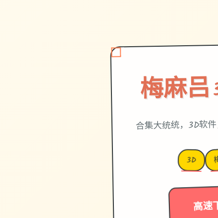
梅麻吕
合集大统统，3D软
3D
高速