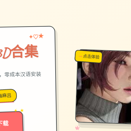
★
♡
✦
3D合集
→
↗
点击体验
超棒！
件，零成本汉语安装
梅麻吕
→
✦ ★
下载
✧
♡
★
♥