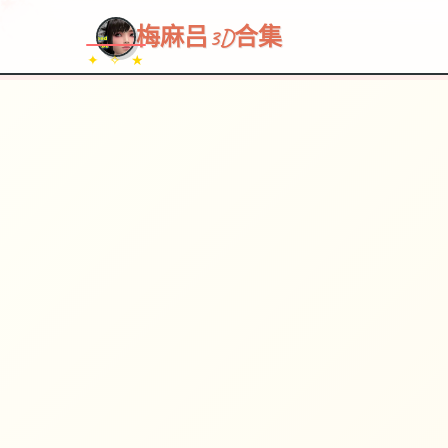
梅麻吕3D合集
✦ ✧ ★