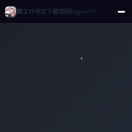
特工17中文下载官网|Agent17