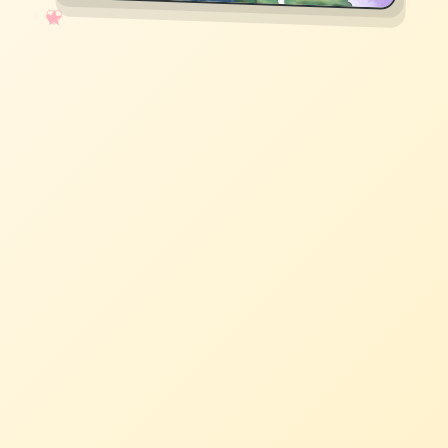
✧
♡
★
♥