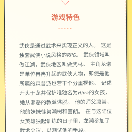
♡
游戏特色
~~~~~
武侠是通过武术来实现正义的人。 这是
独套武侠小说风格的RPG。 武侠领域叫
做江湖，武侠地区叫做武林。 主角龙濑
是单位冉冉升起的武侠人物，即使是他
所属的森普派也若干个分重视他。 记述
开头于龙井保护唯独名为Hiiro的女孩，
她从邪恶的教派逃脱。 他的师父凛美，
他的妹妹徒弟濑树和喜朗。 在与这陆位
女英雄独起训练的日子里，龙濑参加了
武术会议，以测试他的手段。