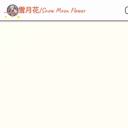
雪月花|Snow Moon Flower
✦ ✧ ★