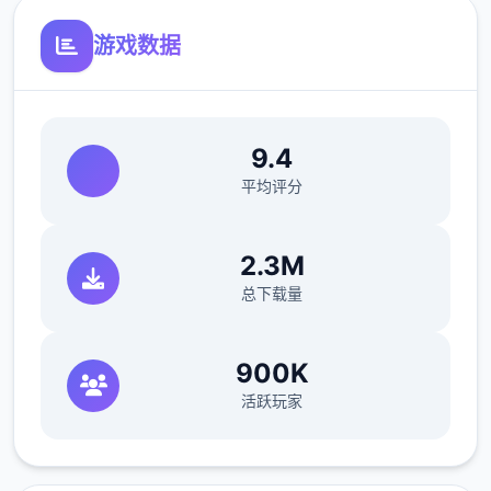
教会里帮修女们整理书架……等等。甚至还必
游戏数据
须陪伴体验者外出打怪？
9.4
平均评分
2.3M
总下载量
900K
在酒吧帮猫娘打工，同时壹边瑟瑟
活跃玩家