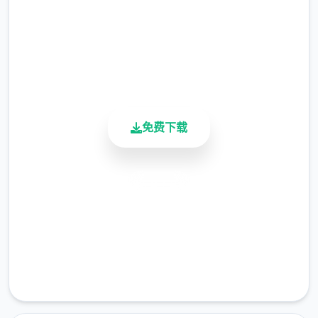
总下载量
4.9/5
用户评分
900K+
活跃用户
“终于来了啊……”壹旁的女子迎面走来，并对他
说：“传说中的工具人……就是你吗？”
免费下载
安全下载
高速安装
完全免费
客服支持
主人公在异空间中也必须打着各种零工来维持
生计，在铁匠铺帮忙打铁、酒馆中当店小二、