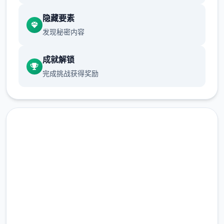
隐藏要素
发现秘密内容
成就解锁
完成挑战获得奖励
就在他修好了马桶，按下冲水测试时，马桶发
出了光芒，将他吸了进去。
当再次睁开眼睛时，已身处异空间的村庄内。
汉化版下载 水电工幻想
完整版游戏，免费体验
2.3M+