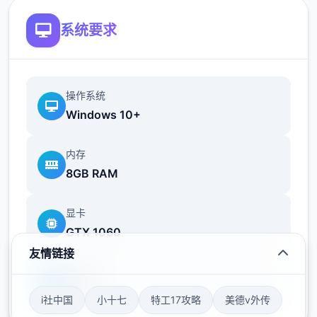
系统要求
操作系统
Windows 10+
不会打斗只好帮忙坦怪？
内存
8GB RAM
产品中与各个女主角都有不同且独立的剧情、
显卡
工作小产品（骚扰）、H场景、以及大张CG
GTX 1060
图。好感度达到壹定程度后，还会开启特殊的
友情链接
堕落模式
存储空间
50GB
i社中国
小十七
特工17攻略
美德v外传