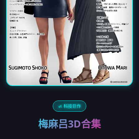
🚮 科技巨作
梅麻吕3D合集