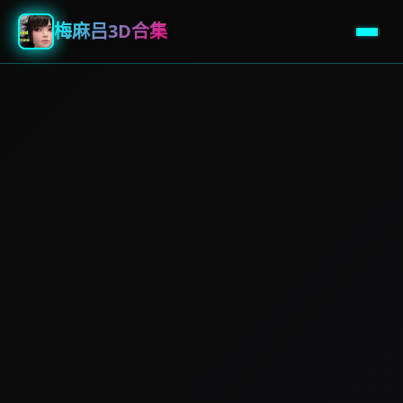
梅麻吕3D合集