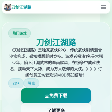
刀剑江湖路
热门游戏
刀剑江湖路
《刀剑江湖路》是独家武侠RPG，传统武侠剧情混合
沙盒构成，感知横版即时竞技。游戏者扮演1名寻常稀
少年，陷入江湖武林的血雨腥风，在纷争中成就侠
名，搅动天下大势，成为万人敬仰的大侠。》》》订
阅创意工坊受欢迎MOD感知倍增！
2D+
豐富
免费下载
了解更多