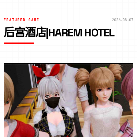
FEATURED GAME
2026.08.07
后宫酒店|HAREM HOTEL