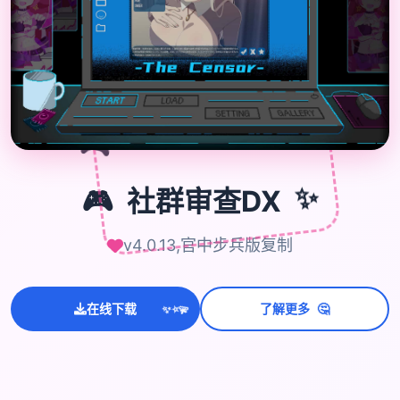

🎮
🎮
社群审查DX
✨
v4.0.13,官中步兵版复制
🤔
在线下载
了解更多
💫
✨
⭐