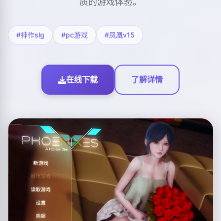
质的游戏体验。
#神作slg
#pc游戏
#凤凰v15
在线下载
了解详情