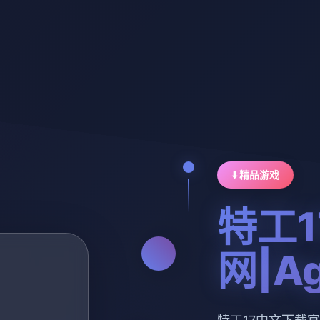
⬇️ 精品游戏
特工
网|Ag