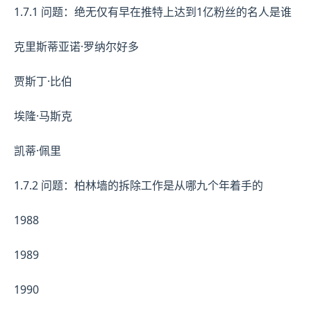
1.7.1 问题：绝无仅有早在推特上达到1亿粉丝的名人是谁
克里斯蒂亚诺·罗纳尔好多
贾斯丁·比伯
埃隆·马斯克
凯蒂·佩里
1.7.2 问题：柏林墙的拆除工作是从哪九个年着手的
1988
1989
1990