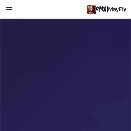
蜉蝣|MayFly