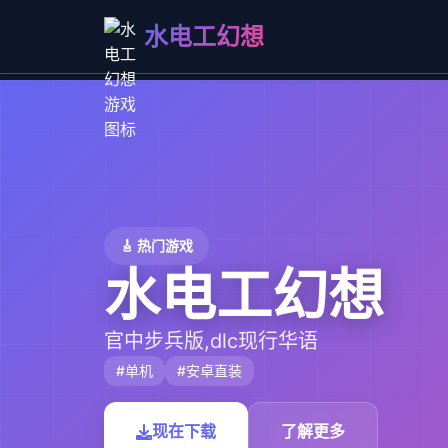
水电工幻想
🎸 热门游戏
水电工幻想
官中步兵版,dlc现行华语
#单机
#安卓直装
现在下载
了解更多