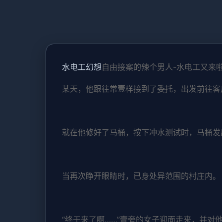
水电工幻想
自由接案的辣个男人-水电工又来
某天，他跟往常壹样接到了委托，出发前往客
就在他修好了马桶，按下冲水测试时，马桶发
当再次睁开眼睛时，已身处异范围的村庄内。
“终于来了啊……”壹旁的女子迎面走来，并对他