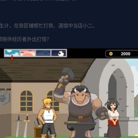
生计，在铁匠铺帮忙打铁、酒馆中当店小二、
须陪伴经历者外出打怪？