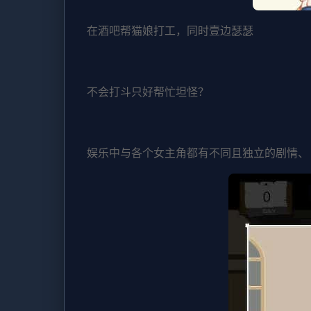
在酒吧帮猫娘打工，同时壹边瑟瑟
不会打斗只好帮忙坦怪？
娱乐中与各个女主角都有不同且独立的剧情、