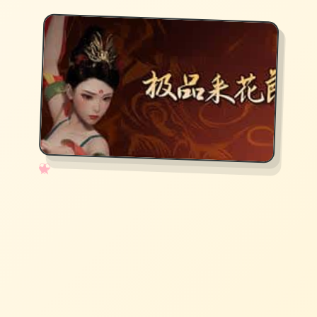
✧
♡
★
♥