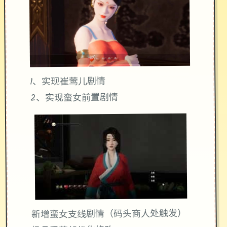
1、实现崔莺儿剧情
2、实现蛮女前置剧情
新增蛮女支线剧情（码头商人处触发）