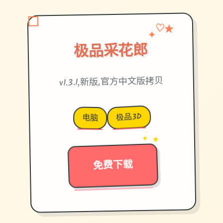
♡
✦
★
极品采花郎
v1.3.1,新版,官方中文版拷贝
极品3D
电脑
→
✦ ★
免费下载