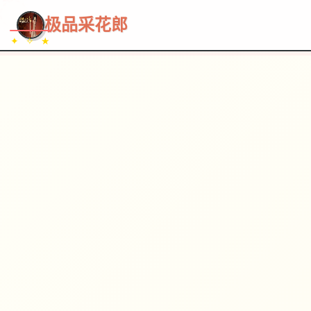
~~~
★
♡
✦
✧
♥
~
→
↗
极品采花郎
✦ ✧ ★