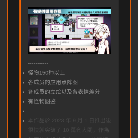
-----------
怪物150种以上
各成员的应用点阵图
各成员的立绘以及各表情差分
有怪物图鉴
本作品於 2023 年 9 月 1 日推出後
很快就突破了 10 萬套大關，作為