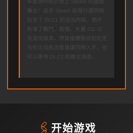
年度神作終於登上 Steam 的國際
舞台！這次 Steam 版發行還同時
包含了 DLC1 的追加內容，額外
新增了戰鬥、劇情、大量 CG 以
及追加道具，想直接體驗目前的无
与伦比彻底改版建議同時入手，也
可以等待 DLC2 的推出消息。
🖇️
开始游戏