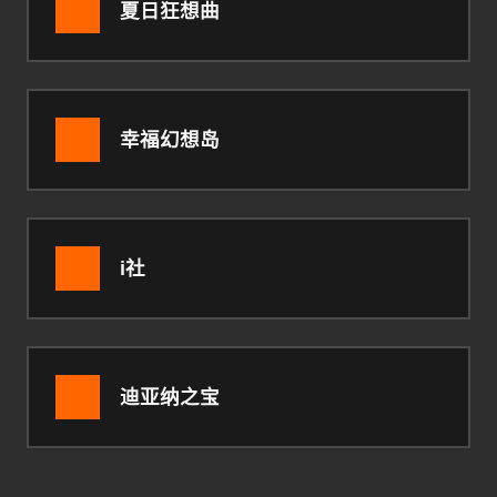
夏日狂想曲
幸福幻想岛
i社
迪亚纳之宝