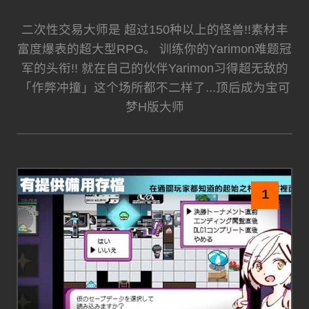
二次性交易大师是 超过150种以上的怪兽!!素材丰
富度爆表的超大型RPG。 训练你的Yarimon难题冠
军的头衔!! 就在自己的伙伴Yarimon习得超无敌的
「作弊冲撞」这个场所都不二样了...顶后成为宝可
梦H版大师
1