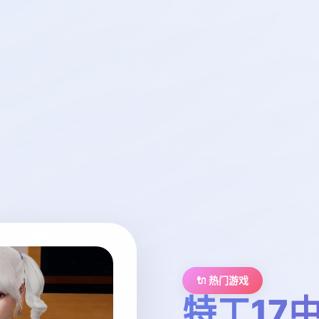
🔌 热门游戏
特工17