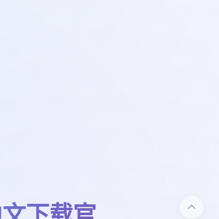
中文下载官