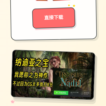
→
✦ ★
直接下载
✧
♡
★
♥