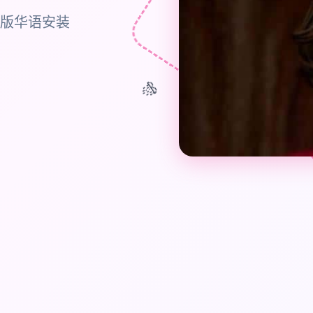
费版华语安装
🎊