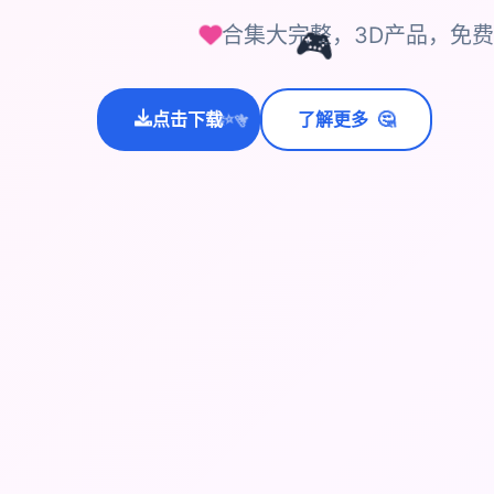
合集大完整，3D产品，免
🎮
🤔
点击下载
了解更多
💫
✨
⭐