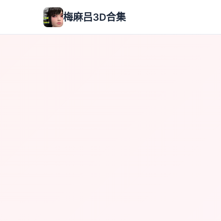
梅麻吕3D合集