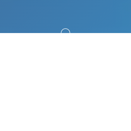
向下滚动
📻 详细介绍
夏日传说_官方中文免费下载。专业的游戏平台，为