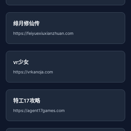
绯月修仙传
https://feiyuexiuxianzhuan.com
vr少女
https://vrkanoja.com
特工17攻略
https://agent17games.com