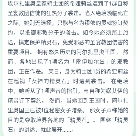
埃尔扎里奥皇家骑士团的希娅莉丝遭到了1群自称
圣宴教团信徒的狂热分子袭击。陷入绝境濒临死亡
之际，她别无选择，只能与名为缪依的灵魂签订契
约，以抵御邪教分子的袭击。如今她必须踏上旅
途，搞定保护精灵石，免受邪恶的圣宴教团侵害的
重要项目。 拥有悠久历史的阿尔扎里奥王国。 然
而，各地出现了1项名为「雷伊加尔兹」的邪教
团，正在作恶。 某日，身为骑士团1员的希亚莉丝
在巡视「女神的精灵石」时遭到袭击。 在绝境
中，她听从了1项声音的指引，与自称为缪艾伊的
精灵订下契约。 然而，当她回到王国时，阿尔扎
里奥国王已被1位秘密女子暗杀。 那女子声称她的
目的是夺取境界各地的「精灵石」。 围绕「精灵
石」的讲述，就此展开……。