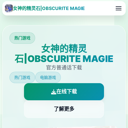
女神的精灵石|OBSCURITE MAGIE
热门游戏
女神的精灵
石|OBSCURITE MAGIE
官方普通话下载
热门游戏
电脑游戏
在线下载
了解更多