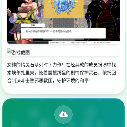
女神的精灵石系列时下力作！在经典款的成员扮演中探
索埃尔扎里奥，随着震撼纷呈的剧情保护灵石，依托回
合制决斗击败邪恶教团，守护环境的和平！