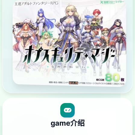
game介绍