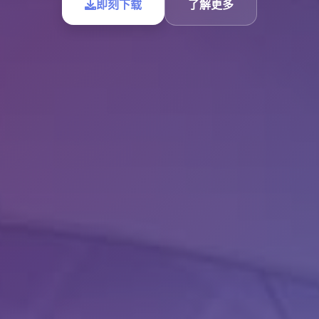
即刻下载
了解更多