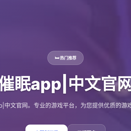
🛏️ 热门推荐
催眠app|中文官
pp|中文官网。专业的游戏平台，为您提供优质的游