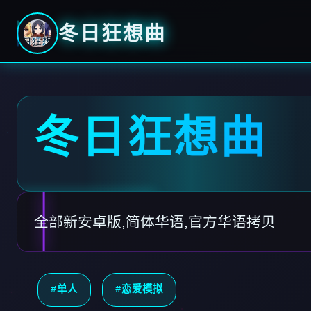
冬日狂想曲
冬日狂想曲
全部新安卓版,简体华语,官方华语拷贝
#单人
#恋爱模拟