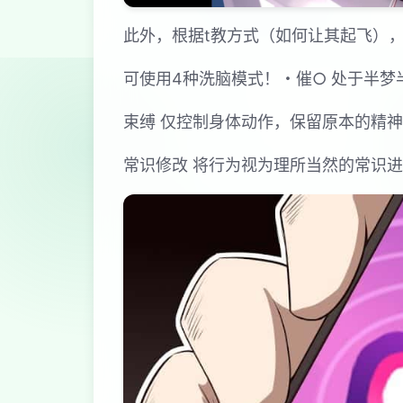
此外，根据t教方式（如何让其起飞）
可使用4种洗脑模式！・催○ 处于半
束缚 仅控制身体动作，保留原本的精
常识修改 将行为视为理所当然的常识