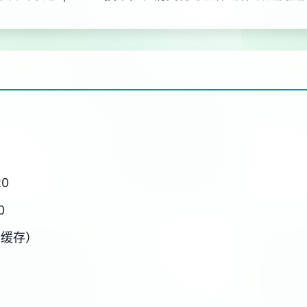
20
0
新缓存）