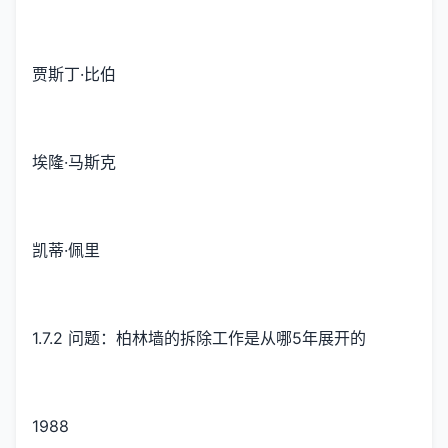
贾斯丁·比伯
埃隆·马斯克
凯蒂·佩里
1.7.2 问题：柏林墙的拆除工作是从哪5年展开的
1988