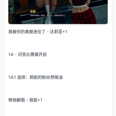
我被你的美貌迷住了 - 达莉亚+1
1.6 - 问答比赛展开前
1.6.1 选择：佩妮的粉丝想揩油
帮她解围 - 佩妮+1