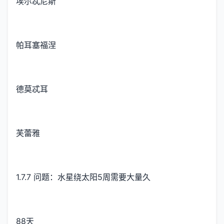
埃尔忒尼斯
帕耳塞福涅
德莫忒耳
芙蕾雅
1.7.7 问题：水星绕太阳5周需要大量久
88天