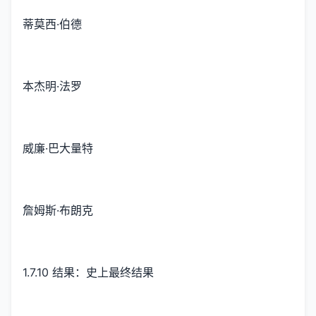
蒂莫西·伯德
本杰明·法罗
威廉·巴大量特
詹姆斯·布朗克
1.7.10 结果：史上最终结果