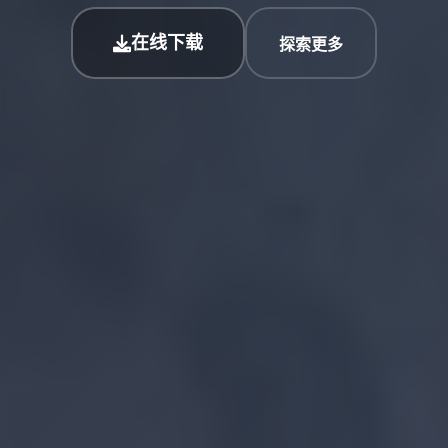
在线下载
探索更多