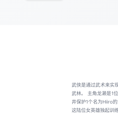
武侠是通过武术来实现
武林。 主角龙濑是1
井保护1个名为Hii
这陆位女英雄独起训