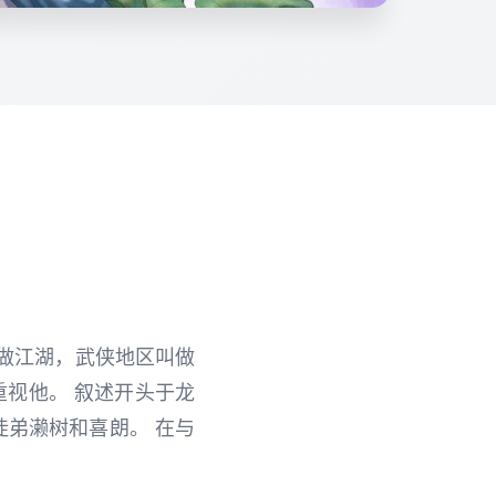
叫做江湖，武侠地区叫做
重视他。 叙述开头于龙
徒弟濑树和喜朗。 在与