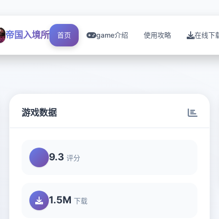
帝国入境所
首页
game介绍
使用攻略
在线下
游戏数据
9.3
评分
1.5M
下载