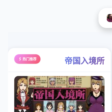
帝国入境所
🖇️ 热门推荐