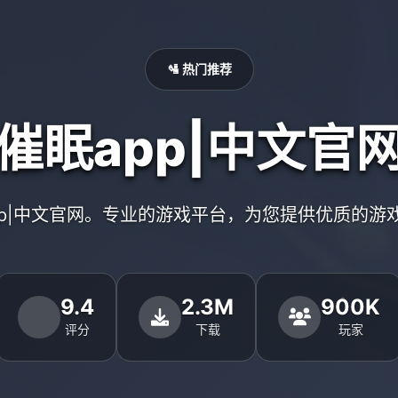
🛂 热门推荐
催眠app|中文官
pp|中文官网。专业的游戏平台，为您提供优质的游
9.4
2.3M
900K
评分
下载
玩家