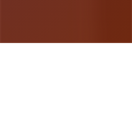
游戏详情
详细介绍
甜心选择2(Honey Select 2)安卓版是由illusion公司
制作发行的单款特别特别好玩趣味的模拟恋爱养成程