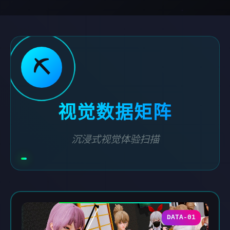
⛏️
视觉数据矩阵
沉浸式视觉体验扫描
DATA-01