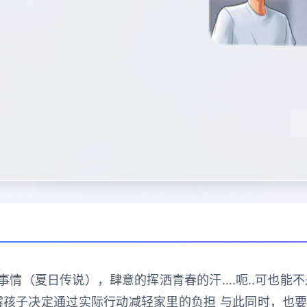
事情（夏日传说），肆意的挥洒青春的汗….呃..可也能
霉孩子决定通过实际行动减轻家里的负担 与此同时，也