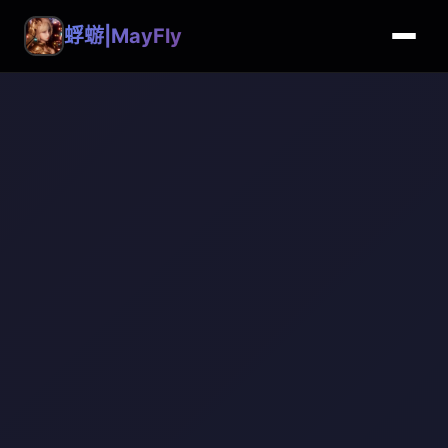
蜉蝣|MayFly