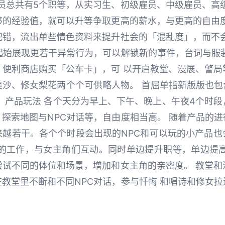
查员总共有5个职等，从实习生、初级雇员、中级雇员、高
够的经验值，就可以升等争取更高的薪水，与更高的自由度
犯错，流出单些情色资料来提升社会的「混乱度」，而不会
起始展现更若干异常行为，可以解锁新的事件，台词与服
，便利商店购买「公车卡」，可 以开启教堂、漫展、警局
沙、修女梨花两个个可供略人物。 首屈单指新版版也包
 产品玩法 各个天分为早上、下午、晚上、午夜4个时
探索地图与NPC对话等，自由度相当高。 随着产品的
来越若干。各个个时段会出现的NPC和可以玩的小产品也
查的工作，与女主角们互动。同时单边提升职等，单边提高
尝试不同的体位和场景，增加和女主角的亲密度。 教堂和
教堂里不断和不同NPC对话，参与忏悔 和唱诗和修女