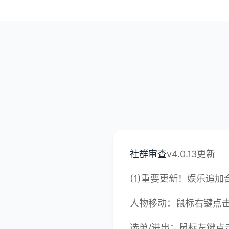
社群审查
v4.0.13更新
(1)重要更新！娱乐追
人物移动：鼠标右键点
选单/进出：鼠标左键点