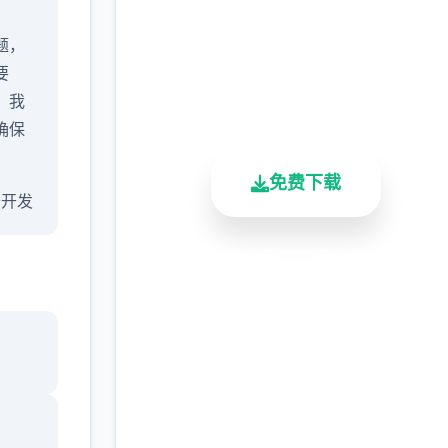
完整版游戏，免费体验
题，
要
2.3M+
4.9/5
900K+
，我
总下载量
用户评分
活跃用户
确保
免费下载
 公开发
安全下载
高速安装
完全免费
希望
8新版
客服支持
全部
 - 变