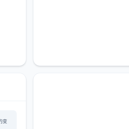
中文版下载 永恒世
的变
界|eternum