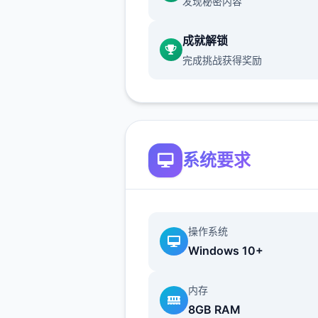
发现秘密内容
1650+张新图片，80+个新动
16750+行新代码，38+首新
成就解锁
目，150+种新音效，更新的
完成挑战获得奖励
面，修复了丰富个渲染和代码
题。
系统要求
本心得基于作者的官方心得与
Tanxui大神做的被动心得mo
做了单些补充、和谐文本、说
扩展，文本较长，分别个字都
操作系统
手打，先求1个点赞啦
Windows 10+
内存
永恒领域极佳路线：
8GB RAM