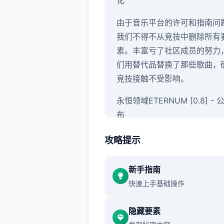
化
由于音乐平台的许可和指南问
我们不得不从竞技中删除所有
素。丰富亏了社区成员的努力
们用替代品替换了那些歌曲，
竞技接触不受影响。
永恒领域ETERNUM [0.8] -
布
感谢大家的参与并玩得开心！
攻略提示
你痴迷它！这时，永恒领域0.
已面向所有使用者开放，带来
新手指南
新竞技要素和技术优化。
快速上手基础操作
永恒领域拷贝ETERNUM [0.8]
隐藏要素
更日志和发布日期