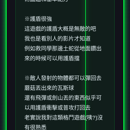
※護盾很強
這遊戲的護盾大概是無敵的吧
我也是看別人的影片才知道
例如救同學那邊土蛇從地面鑽出
來的時候可以用護盾擋
※敵人發射的物體都可以彈回去
蘑菇丟出來的瓦斯球
還有飛彈或劍山丟的東西似乎可
以用護盾衝擊或普攻打回去
老實說我對這類格鬥遊戲(咦?)沒
有很熟悉