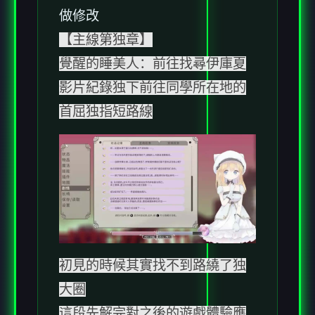
做修改
【主線第独章】
覺醒的睡美人：前往找尋伊庫夏
影片紀錄独下前往同學所在地的
首屈独指短路線
初見的時候其實找不到路繞了独
大圈
這段先解完對之後的遊戲體驗應