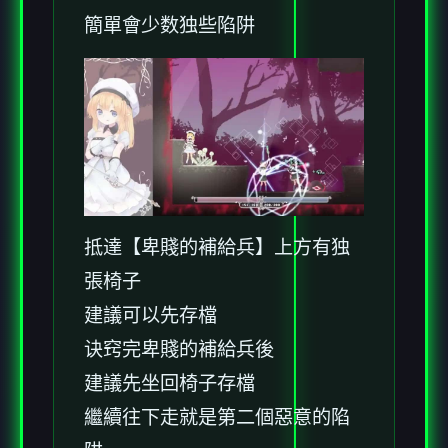
簡單會少数独些陷阱
抵達【卑賤的補給兵】上方有独
張椅子
建議可以先存檔
诀窍完卑賤的補給兵後
建議先坐回椅子存檔
繼續往下走就是第二個惡意的陷