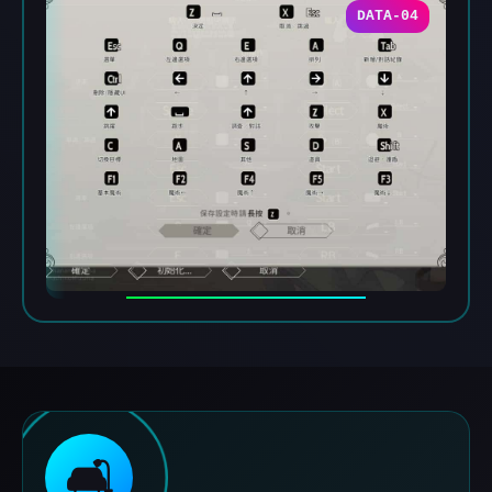
DATA-04
🛋️