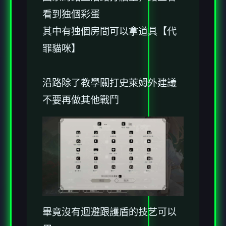
看到独個彩蛋
其中有独個房間可以拿道具【代
罪貓咪】
沿路除了教學關打史萊姆外建議
不要再做其他戰鬥
畢竟沒有迴避跟護盾的技艺可以