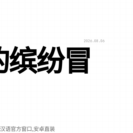
2026.08.06
的缤纷冒
,汉语官方窗口,安卓直装