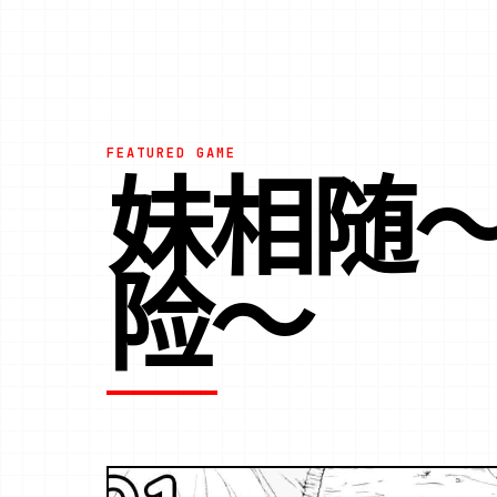
FEATURED GAME
妹相随
险～